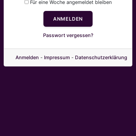
i
Für eine Woche angemeldet bleiben
s
l
w
ANMELDEN
o
r
Passwort vergessen?
t
Anmelden
-
Impressum
-
Datenschutzerklärung